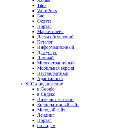
Joomla
Tilda
WordPress
Блог
Форум
Портал
Маркетплейс
Доска объявлений
Каталог
Информационный
Для услуг
Личный
Многостраничный
Мобильная версия
Нестандартный
Адаптивный
SEO-продвижение
в Google
в Яндекс
Интернет-магазин
Корпоративный сайт
Молодой сайт
Лендинг
Портал
по лидам