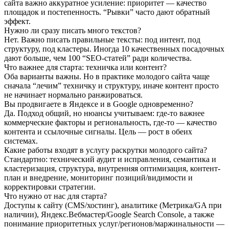
сайта важно аккуратное усиление: приоритет — качество
площадок и постепенность. “Рывки” часто дают обратный
эффект.
Нужно ли сразу писать много текстов?
Нет. Важно писать правильные тексты: под интент, под
структуру, под кластеры. Иногда 10 качественных посадочных
дают больше, чем 100 “SEO-статей” ради количества.
Что важнее для старта: техничка или контент?
Оба варианты важны. Но в практике молодого сайта чаще
сначала “лечим” техничку и структуру, иначе контент просто
не начинает нормально ранжироваться.
Вы продвигаете в Яндексе и в Google одновременно?
Да. Подход общий, но нюансы учитываем: где-то важнее
коммерческие факторы и региональность, где-то — качество
контента и ссылочные сигналы. Цель — рост в обеих
системах.
Какие работы входят в услугу раскрутки молодого сайта?
Стандартно: технический аудит и исправления, семантика и
кластеризация, структура, внутренняя оптимизация, контент-
план и внедрение, мониторинг позиций/видимости и
корректировки стратегии.
Что нужно от нас для старта?
Доступы к сайту (CMS/хостинг), аналитике (Метрика/GA при
наличии), Яндекс.Вебмастер/Google Search Console, а также
понимание приоритетных услуг/регионов/маржинальности —