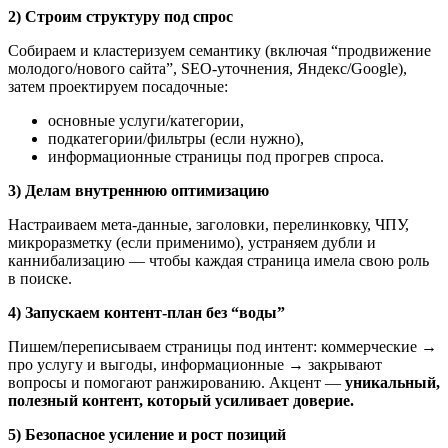
2) Строим структуру под спрос
Собираем и кластеризуем семантику (включая “продвижение
молодого/нового сайта”, SEO-уточнения, Яндекс/Google),
затем проектируем посадочные:
основные услуги/категории,
подкатегории/фильтры (если нужно),
информационные страницы под прогрев спроса.
3) Делам внутреннюю оптимизацию
Настраиваем мета-данные, заголовки, перелинковку, ЧПУ,
микроразметку (если применимо), устраняем дубли и
каннибализацию — чтобы каждая страница имела свою роль
в поиске.
4) Запускаем контент-план без “воды”
Пишем/переписываем страницы под интент: коммерческие →
про услугу и выгоды, информационные → закрывают
вопросы и помогают ранжированию. Акцент —
уникальный,
полезный контент, который усиливает доверие.
5) Безопасное усиление и рост позиций