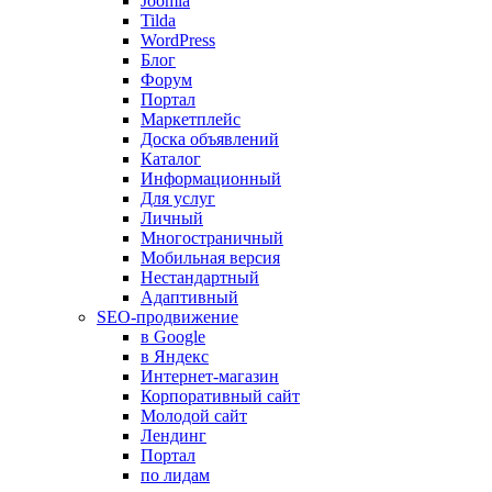
Joomla
Tilda
WordPress
Блог
Форум
Портал
Маркетплейс
Доска объявлений
Каталог
Информационный
Для услуг
Личный
Многостраничный
Мобильная версия
Нестандартный
Адаптивный
SEO-продвижение
в Google
в Яндекс
Интернет-магазин
Корпоративный сайт
Молодой сайт
Лендинг
Портал
по лидам