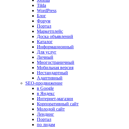
Joomla
Tilda
WordPress
Блог
Форум
Портал
Маркетплейс
Доска объявлений
Каталог
Информационный
Для услуг
Личный
Многостраничный
Мобильная версия
Нестандартный
Адаптивный
SEO-продвижение
в Google
в Яндекс
Интернет-магазин
Корпоративный сайт
Молодой сайт
Лендинг
Портал
по лидам